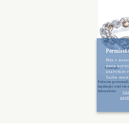
Permissão
Nós e nosso
para person
Promoção
usaremos c
Saiba mai
Pulseira personal
lapidação oval em 
laboratório
Ge
pref