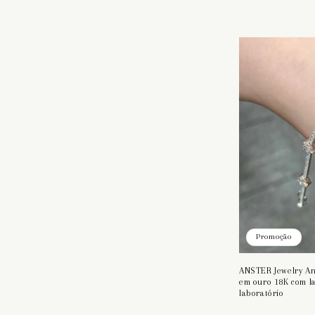
ã
o
:
Promoção
ANSTER Jewelry Ane
em ouro 18K com la
laboratório