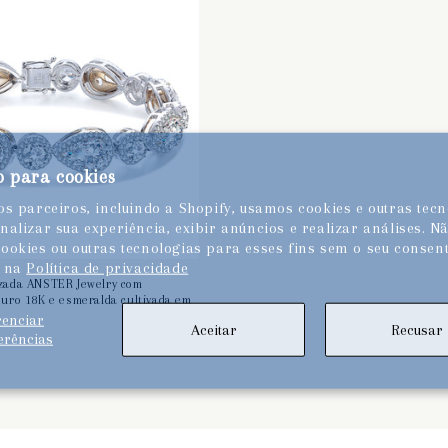
 para cookies
s parceiros, incluindo a Shopify, usamos cookies e outras tecn
alizar sua experiência, exibir anúncios e realizar análises. N
ookies ou outras tecnologias para esses fins sem o seu consen
s na
Política de privacidade
izada ANSTER Jewelry com
ouro 18K e esmeralda cultivada em
renciar
Aceitar
Recusar
erências