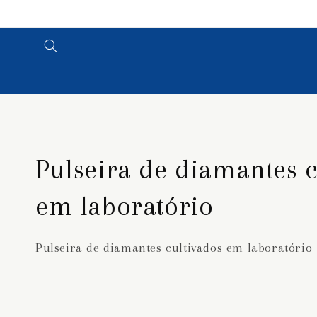
Pular
para o
conteúdo
C
Pulseira de diamantes c
o
em laboratório
l
Pulseira de diamantes cultivados em laboratório
e
ç