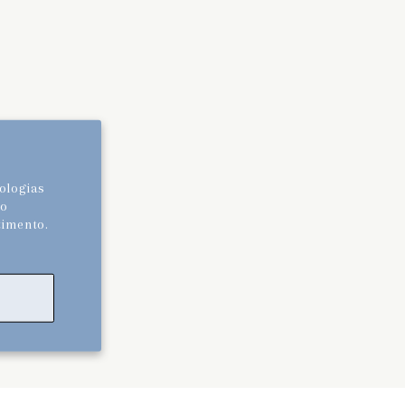
ologias
ão
timento.