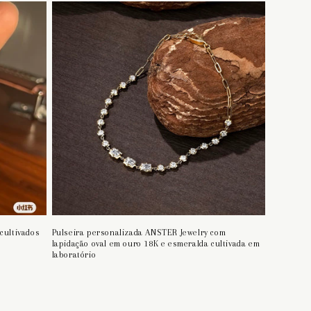
cultivados
Pulseira personalizada ANSTER Jewelry com
lapidação oval em ouro 18K e esmeralda cultivada em
laboratório