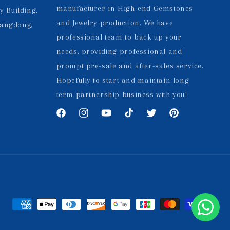
manufacturer in High-end Gemstones
y Building,
and Jewelry production. We have
uangdong,
professional team to back up your
needs, providing professional and
prompt pre-sale and after-sales service.
Hopefully to start and maintain long
term partnership business with you!
Facebook
Instagram
YouTube
TikTok
Twitter
Pinterest
Formas
de