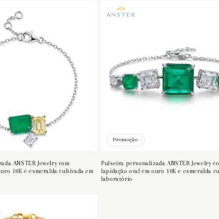
Promoção
izada ANSTER Jewelry com
Pulseira personalizada ANSTER Jewelry c
ouro 18K e esmeralda cultivada em
lapidação oval em ouro 18K e esmeralda c
laboratório