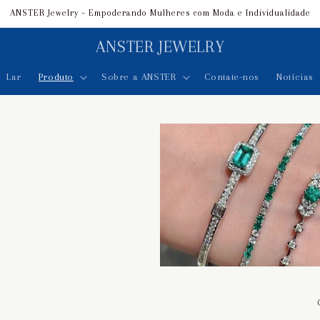
ANSTER Jewelry – Empoderando Mulheres com Moda e Individualidade
ANSTER JEWELRY
Lar
Produto
Sobre a ANSTER
Contate-nos
Notícias