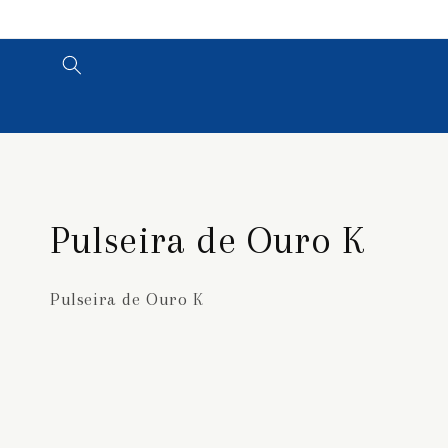
Pular
para o
conteúdo
C
Pulseira de Ouro K
o
Pulseira de Ouro K
l
e
ç