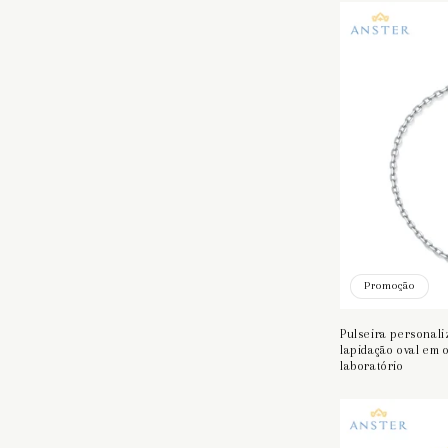
ã
o
:
Promoção
Pulseira personal
lapidação oval em 
laboratório