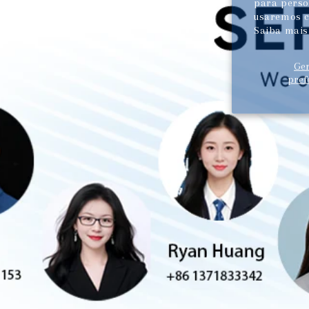
para person
usaremos c
Saiba mai
Ge
pref