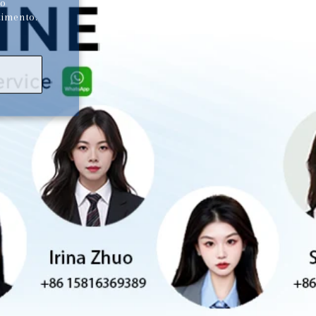
ão
timento.