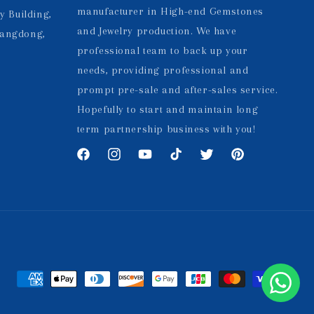
manufacturer in High-end Gemstones
y Building,
and Jewelry production. We have
uangdong,
professional team to back up your
needs, providing professional and
prompt pre-sale and after-sales service.
Hopefully to start and maintain long
term partnership business with you!
Facebook
Instagram
YouTube
TikTok
Twitter
Pinterest
Formas
de