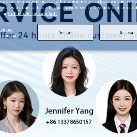
alizar sua experiência, exibir anúncios e realizar análises. N
ookies ou outras tecnologias para esses fins sem o seu consen
s na
Política de privacidade
renciar
Aceitar
Recusar
erências